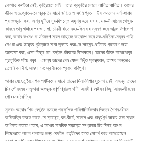
কোথাও কপটতা নেই, কৃত্রিমতা নেই। তারা প্রকৃতির কোলে লালিত পালিত। তাদের
জীবন ওতপ্রোতভাবে প্রকৃতির সাথে জড়িত ও সংমিশ্রিত। উষা-আলোর ঝর্ণা-ধারায়
প্রাতঃস্নান করা, অশ্ব ছুটিয়ে দূর-দিগন্তে অদৃশ্য হয়ে যাওয়া, মরু-উদ্যানের খেজুর-
কাননে তাঁবু খাটায়ে পরাও ঢালা, চাঁদনী রাতে নহর-কিনারায় ভ্রমণ করে আনন্দ উপভোগ
করা, আবার কখনও বা উষ্ট্ররূপ স্থল জাহাজে আরোহণ করে মরু-মরিচিকা-সমুদ্র পাড়ি
দেওয়া এবং উষ্ট্রের পৃষ্ঠাড়ালে মাথা লুকায়ে প্রচণ্ড সাইমুথ-ঝটিকার প্রকোপ হতে
আত্মরক্ষা করা, এসব কিছুই হল বেদুইন-জীবনের বিশেষত্ব। তাদের জীবন আগাগোড়া
প্রাকৃতিক সাঁচে গড়া। এজন্য তাদের দেহ যেমন নিখুঁত স্বাস্থ্যবান, তাদের অন্তরও
তেমনি বল বীর্য, সাহস এবং স্বাধীনতা-স্পৃহায় পরিপূর্ণ।
আবার যেহেতু বৈদেশিক পর্যটকদের সাথে তাদের মিলা-মিশার সুযোগ নেই, এজন্য তাদের
চির গৌরবময় মাতৃভাষা অলঙ্কারপূর্ণ প্রাঞ্জল খাঁটি 'আরবী। এইসব কিছু 'আরব-জীবনের
গৌরবময় বৈশিষ্ট্য।
সুতরাং অবোধ শিশু বেদুইন সমাজে প্রাকৃতিক পারিপার্শ্বিকতার ভিতরে শৈশব-জীবন
অতিবাহিত করলে কালে সে স্বাস্থ্যে, বল-বীর্যে, সাহসে এবং মাধুর্যপূর্ণ ভাষায় উচ্চ স্থান
অধিকার করতে পারবে, এ আশায় নাগরিক সম্ভ্রান্ত সম্প্রদায় চির দিনই আপন
শিশুদেরকে লালন পালনের জন্য বেদুইন ধাত্রীদের হাতে সোপর্দ করে আসতেছেন।