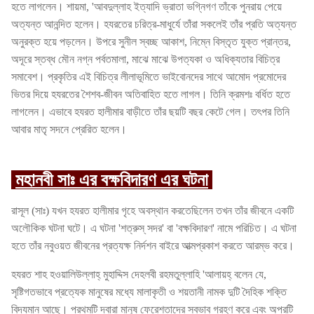
হতে লাগলেন। শায়মা, 'আবদুল্লাহ ইত্যাদি ভ্রাতা ভগ্নিগণ তাঁকে পুনরায় পেয়ে
অত্যন্ত আনন্দিত হলেন। হযরতের চরিত্র-মাধুর্যে তাঁরা সকলেই তাঁর প্রতি অত্যন্ত
অনুরক্ত হয়ে পড়লেন। উপরে সুনীল স্বচ্ছ আকাশ, নিম্নে বিস্তৃত যুক্ত প্রান্তর,
অদূরে স্তব্ধ মৌন নগ্ন পর্বতমালা, মাঝে মাঝে উপত্যকা ও অধিক্যতার বিচিত্র
সমাবেশ। প্রকৃতির এই বিচিত্র লীলাভূমিতে ভাইবোনদের সাথে আমোদ প্রমোদের
ভিতর দিয়ে হযরতের শৈশব-জীবন অতিবাহিত হতে লাগল। তিনি ক্রমশঃ বর্ধিত হতে
লাগলেন। এভাবে হযরত হালীমার বাড়ীতে তাঁর ছয়টি বছর কেটে গেল। তৎপর তিনি
আবার মাতৃ সদনে প্রেরিত হলেন।
মহানবী সাঃ এর বক্ষবিদারণ এর ঘটনা
রাসূল (সাঃ) যখন হযরত হালীমার গৃহে অবস্থান করতেছিলেন তখন তাঁর জীবনে একটি
অলৌকিক ঘটনা ঘটে। এ ঘটনা 'শত্রুস্ সদর' বা 'বক্ষবিদারণ' নামে পরিচিত। এ ঘটনা
হতে তাঁর নবুওয়ত জীবনের প্রত্যক্ষ নির্দশন বাইরে আত্মপ্রকাশ করতে আরম্ভ করে।
হযরত শাহ হওয়ালিউল্লাহ্ মুহাদ্দিস দেহলবী রহমতুল্লাহি 'আলায়হ্ বলেন যে,
সৃষ্টিগতভাবে প্রত্যেক মানুষের মধ্যে মালাকৃতী ও শয়তানী নামক দুটি দৈহিক শক্তি
বিদ্যমান আছে। প্রথমটি দ্বারা মানুষ ফেরেশতাদের স্বভাব গ্রহণ করে এবং অপরটি