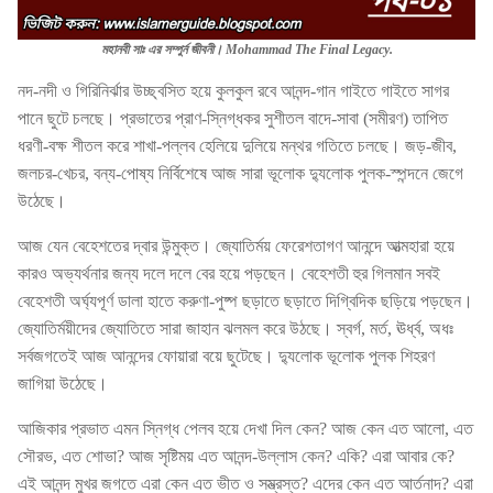
মহানবী সাঃ এর সম্পুর্ন জীবনী। Mohammad The Final Legacy.
নদ-নদী ও গিরিনির্ঝার উচ্ছ্বসিত হয়ে কুলকুল রবে আনন্দ-গান গাইতে গাইতে সাগর
পানে ছুটে চলছে। প্রভাতের প্রাণ-স্নিগ্ধকর সুশীতল বাদে-সাবা (সমীরণ) তাপিত
ধরণী-বক্ষ শীতল করে শাখা-পল্লব হেলিয়ে দুলিয়ে মন্থর গতিতে চলছে। জড়-জীব,
জলচর-খেচর, বন্য-পোষ্য নির্বিশেষে আজ সারা ভূলোক দ্যুলোক পুলক-স্পন্দনে জেগে
উঠেছে।
আজ যেন বেহেশতের দ্বার উন্মুক্ত। জ্যোতির্ময় ফেরেশতাগণ আনন্দে আত্মহারা হয়ে
কারও অভ্যর্থনার জন্য দলে দলে বের হয়ে পড়ছেন। বেহেশতী হুর গিলমান সবই
বেহেশতী অর্ঘ্যপূর্ণ ডালা হাতে করুণা-পুষ্প ছড়াতে ছড়াতে দিগ্বিদিক ছড়িয়ে পড়ছেন।
জ্যোতির্ময়ীদের জ্যোতিতে সারা জাহান ঝলমল করে উঠছে। স্বর্গ, মর্ত, ঊর্ধ্ব, অধঃ
সর্বজগতেই আজ আনন্দের ফোয়ারা বয়ে ছুটেছে। দ্যুলোক ভূলোক পুলক শিহরণ
জাগিয়া উঠেছে।
আজিকার প্রভাত এমন স্নিগ্ধ পেলব হয়ে দেখা দিল কেন? আজ কেন এত আলো, এত
সৌরভ, এত শোভা? আজ সৃষ্টিময় এত আনন্দ-উল্লাস কেন? একি? এরা আবার কে?
এই আনন্দ মুখর জগতে এরা কেন এত ভীত ও সম্ভ্রস্ত? এদের কেন এত আর্তনাদ? এরা