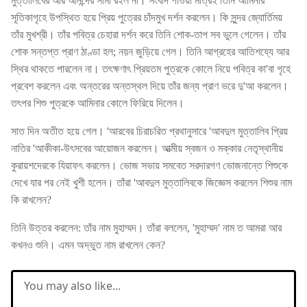
মুত্তালিবের আর আনন্দের সীমা রইল না। সংবাদ পাওয়া মাত্রই তিনি আমিনার
সূতিকাগৃহে উপস্থিত হয়ে প্রিয় পুত্রের চাঁদমুখ দর্শন করলেন। কি সুন্দর জ্যোর্তিময়
তাঁর মুখশ্রী। তাঁর পবিত্র চেহারা দর্শন করে তিনি শোক-তাপ সব ভুলে গেলেন। তাঁর
শোক সন্তপ্ত প্রাণ ঠাণ্ডা হল; নয়ন জুড়িয়ে গেল। তিনি আগ্রহের আতিশয্যে আর
স্থির থাকতে পারলেন না। তৎক্ষণাৎ প্রিয়তম পুত্রকে কোলে নিয়ে পবিত্র কা'বা গৃহে
প্রবেশ করলেন এবং অন্তরের অন্তস্থল দিয়ে তাঁর জন্য প্রাণ ভরে দু'আ করলেন।
তৎপর শিশু পুত্রকে আমিনার কোলে ফিরিয়ে দিলেন।
সাত দিন অতীত হয়ে গেল। 'আরবের চিরাচরিত প্রথানুসারে 'আবদুল মুত্তালিব প্রিয়
নাতির 'আকীকা-উৎসবের আয়োজন করলেন। আত্মীয় স্বজন ও মক্কার নেতৃস্থানীয়
কুরায়শদেরকে যিয়াফৎ করলেন। ভোজ সভায় সমবেত সরদারগণ ভোজনান্তে শিশুকে
দেখে যার পর নেই খুশী হলেন। তাঁরা 'আবদুল মুত্তালিবকে জিজ্ঞেস করলেন শিশুর নাম
কি রাখলেন?
তিনি উত্তর করলেন: তাঁর নাম মুহাম্মদ। তাঁরা বললেন, 'মুহাম্মদ' নাম ত আমরা আর
কখনও শুনি। এমন অদ্ভুত নাম রাখলেন কেন?
You may also like...