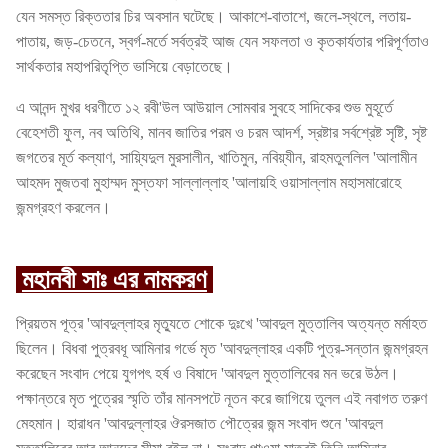
যেন সমস্ত রিক্ততার চির অবসান ঘটেছে। আকাশে-বাতাশে, জলে-স্থলে, লতায়-
পাতায়, জড়-চেতনে, স্বর্গ-মর্তে সর্বত্রই আজ যেন সফলতা ও কৃতকার্যতার পরিপূর্ণতাও
সার্থকতার মহাপরিতৃপ্তি ভাসিয়ে বেড়াতেছে।
এ আনন্দ মুখর ধরণীতে ১২ রবী'উল আউয়াল সোমবার সুবহে সাদিকের শুভ মুহূর্তে
বেহেশতী ফুল, নব অতিথি, মানব জাতির পরম ও চরম আদর্শ, স্রষ্টার সর্বশ্রেষ্ট সৃষ্টি, সৃষ্ট
জগতের মূর্ত কল্যাণ, সায়্যিদুল মুরসালীন, খাতিমুন, নবিয়্যীন, রাহমতুললিল 'আলামীন
আহমদ মুজতবা মুহাম্মদ মুস্তফা সাল্লাল্লাহ 'আলায়হি ওয়াসাল্লাম মহাসমারোহে
জন্মগ্রহণ করলেন।
মহানবী সাঃ এর নামকরণ
প্রিয়তম পূত্র 'আবদুল্লাহর মৃত্যুতে শোকে দুঃখে 'আবদুল মুত্তালিব অত্যন্ত মর্মাহত
ছিলেন। বিধবা পুত্রবধূ আমিনার গর্ভে মৃত 'আবদুল্লাহর একটি পুত্র-সন্তান জন্মগ্রহন
করেছেন সংবাদ পেয়ে যুগপৎ হর্ষ ও বিষাদে 'আবদুল মুত্তালিবের মন ভরে উঠল।
পক্ষান্তরে মৃত পুত্রের স্মৃতি তাঁর মানসপটে নূতন করে জাগিয়ে তুলল এই নবাগত তরুণ
মেহমান। হারাধন 'আবদুল্লাহর ঔরসজাত পৌত্রের জন্ম সংবাদ শুনে 'আবদুল