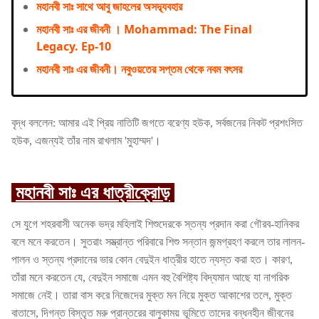
মহানবী সাঃ সাথে আবু জাহলের অসদ্ব্যবহার
মহানবী সাঃ এর জীবনী । Mohammad: The Final
Legacy. Ep-10
মহানবী সাঃ এর জীবনী। নবুওয়তের সপ্তম থেকে নবম বৎসর
বৃদ্ধ বললেন: আমার এই প্রিয় নাতিটি জগতে বরেণ্য হউক, সর্বজনের নিকট প্রশংসিত
হউক, এজন্যই তাঁর নাম রাখলাম 'মুহাম্মদ'।
মহানবী সাঃ এর ধাত্রীক্রোড়
সে যুগে শহরবাসী অনেক ভদ্র মহিলাই শিশুদেরকে স্তন্য প্রদান করা গৌরব-হানিকর
বলে মনে করতেন। সুতরাং সম্ভ্রান্ত পরিবারে শিশু সন্তান জন্মগ্রহণ করলে তার লালন-
পালন ও স্তন্য প্রদানের ভার কোন বেদুইন ধাত্রীর হাতে ন্যস্ত করা হত। কারণ,
তাঁরা মনে করতেন যে, বেদুইন সমাজে এমন বহু বৈশিষ্ট্য বিদ্যমান আছে যা নাগরিক
সমাজে নেই। তারা বাস করে নিজেদের মুক্ত মন নিয়ে মুক্ত আকাশের তলে, মুক্ত
বাতাসে, দিগন্ত বিস্তৃত মরু প্রান্তরের বালুকাময় ভূমিতে তাদের বন্ধনহীন জীবনের