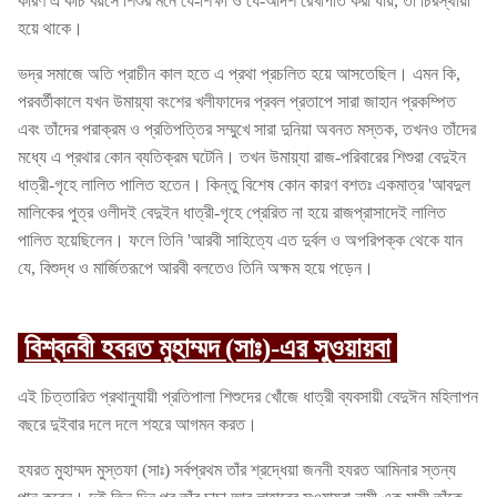
কারণ এ কচি বয়সে শিশুর মনে যে-শিক্ষা ও যে-আদর্শ রেখাপাত করা যায়, তা চিরস্থায়ী
হয়ে থাকে।
ভদ্র সমাজে অতি প্রাচীন কাল হতে এ প্রথা প্রচলিত হয়ে আসতেছিল। এমন কি,
পরবর্তীকালে যখন উমায়্যা বংশের খলীফাদের প্রবল প্রতাপে সারা জাহান প্রকম্পিত
এবং তাঁদের পরাক্রম ও প্রতিপত্তির সম্মুখে সারা দুনিয়া অবনত মস্তক, তখনও তাঁদের
মধ্যে এ প্রথার কোন ব্যতিক্রম ঘটেনি। তখন উমায়্যা রাজ-পরিবারের শিশুরা বেদুইন
ধাত্রী-গৃহে লালিত পালিত হতেন। কিন্তু বিশেষ কোন কারণ বশতঃ একমাত্র 'আবদুল
মালিকের পুত্র ওলীদই বেদুইন ধাত্রী-গৃহে প্রেরিত না হয়ে রাজপ্রাসাদেই লালিত
পালিত হয়েছিলেন। ফলে তিনি 'আরবী সাহিত্যে এত দুর্বল ও অপরিপক্ক থেকে যান
যে, বিশুদ্ধ ও মার্জিতরূপে আরবী বলতেও তিনি অক্ষম হয়ে পড়েন।
বিশ্বনবী হবরত মুহাম্মদ (সাঃ)-এর সুওয়ায়বা
এই চিত্তারিত প্রথানুযায়ী প্রতিপালা শিশুদের খোঁজে ধাত্রী ব্যবসায়ী বেদুঈন মহিলাপন
বছরে দুইবার দলে দলে শহরে আগমন করত।
হযরত মুহাম্মদ মুস্তফা (সাঃ) সর্বপ্রথম তাঁর শ্রদ্ধেয়া জননী হযরত আমিনার স্তন্য