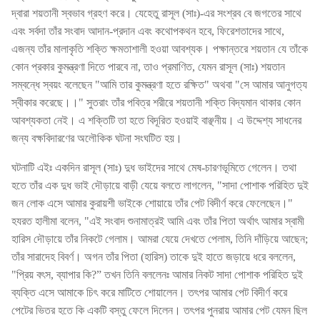
দ্বারা শয়তানী স্বভাব গ্রহণ করে। যেহেতু রাসূল (সাঃ)-এর সংশ্রব বে জগতের সাথে
এবং সর্বদা তাঁর সংবাদ আদান-প্রদান এবং কথোপকথন হবে, ফিরেশতাদের সাথে,
এজন্য তাঁর মালাকৃতি শক্তি ক্ষমতাশালী হওয়া আবশ্যক। পক্ষান্তরে শয়তান যে তাঁকে
কোন প্রকার কুমন্ত্রণা দিতে পারবে না, তাও প্রমাণিত, যেমন রাসূল (সাঃ) শয়তান
সম্বন্ধে স্বয়ং বলেছেন "আমি তার কুমন্ত্রণা হতে রক্ষিত" অথবা "সে আমার আনুগত্য
স্বীকার করেছে।।" সুতরাং তাঁর পবিত্র শরীরে শয়তানী শক্তি বিদ্যমান থাকার কোন
আবশ্যকতা নেই। এ শক্তিটি তা হতে বিদূরিত হওয়াই বাঞ্ছনীয়। এ উদ্দেশ্য সাধনের
জন্য বক্ষবিদারণের অলৌকিক ঘটনা সংঘটিত হয়।
ঘটনাটি এইঃ একদিন রাসূল (সাঃ) দুধ ভাইদের সাথে মেষ-চারণভূমিতে গেলেন। তথা
হতে তাঁর এক দুধ ভাই দৌড়ায়ে বাড়ী যেয়ে বলতে লাগলেন, "সাদা পোশাক পরিহিত দুই
জন লোক এসে আমার কুরায়শী ভাইকে শোয়ায়ে তাঁর পেট বিদীর্ণ করে ফেলেছেন।"
হযরত হালীমা বলেন, "এই সংবাদ শুনামাত্রই আমি এবং তাঁর পিতা অর্থাৎ আমার স্বামী
হারিস দৌড়ায়ে তাঁর নিকটে গেলাম। আমরা যেয়ে দেখতে পেলাম, তিনি দাঁড়িয়ে আছেন;
তাঁর সারাদেহ বিবর্ণ। অগন তাঁর পিতা (হারিস) তাকে দুই হাতে জড়ায়ে ধরে বললেন,
"প্রিয় বৎস, ব্যাপার কি?” তখন তিনি বললেনঃ আমার নিকট সাদা পোশাক পরিহিত দুই
ব্যক্তি এসে আমাকে চিৎ করে মাটিতে শোয়ালেন। তৎপর আমার পেট বিদীর্ণ করে
পেটের ভিতর হতে কি একটি বস্তু ফেলে দিলেন। তৎপর পুনরায় আমার পেট যেমন ছিল