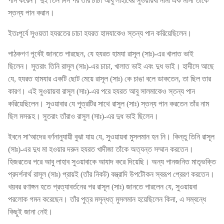
পান করেন। দুই তিন দিন পর তাঁর চাচা আবু লাহাবের সুওয়ায়বা নামী এক মাসী তাঁকে
স্তন্য পান করান।
ইতঃপূর্বে সুওয়তা হযরতের চাচা হযরত হামযাকেও স্তন্য পান করিয়েছিলেন।
পাঠকগণ পূর্বেই জানতে পারছেন, যে হযরত হামযা রাসূল (সাঃ)-এর খালাত ভাই
ছিলেন। সুতরাং তিনি রাসূল (সাঃ)-এর চাচা, খালাত ভাই এবং দুধ ভাই। হাদীসে আছে
যে, হযরত হামযার একটি ছোট মেয়ে রাসূল (সাঃ) কে চাঙা বলে ডাকতেন, তা ছিল তার
কারণ। এই সুওয়ায়বা রাসূল (সাঃ)-এর পরে হযরত আবু সালমাকেও স্তন্য পান
করিয়েছিলেন। সুওয়াবার যে পুত্রটির সাথে রাসুল (সাঃ) স্তন্য পান করতেন তাঁর নাম
ছিল মসরূহ। সুতরাং তাঁরাও রাসুল (সাঃ)-এর দুধ ভাই ছিলেন।
ইবনে সা'আদের বর্ণনানুযায়ী বুঝা যায় যে, সুওয়ায়বা মুসলমান হন নি। কিন্তু তিনি রাসূল
(সাঃ)-এর দুধ মা হওয়ার দরুন হযরত খাদীজা তাঁকে অত্যন্ত সম্মান করতেন।
হিজরতের পরে আবু লাহাব সুওয়াবাকে আযাদ করে দিয়েছি। অন্য পানজনিত মাতৃভক্তি
প্রদর্শনার্থ রাসূল (সাঃ) প্রায়ই (তাঁর নিকট) বস্ত্রাদি উপটৌকন স্বরূপ প্রেরণ করতেন।
খয়বর রণাঙ্গন হতে প্রত্যাবর্তনের পর রাসূল (সাঃ) জানতে পারলেন যে, সুওয়ায়বা
পরলোক গমন করেছেন। তাঁর পুত্র মসৃন্ধত্ মুসলমান হয়েছিলেন কিনা, এ সম্বন্ধে
কিছুই জানা নেই।