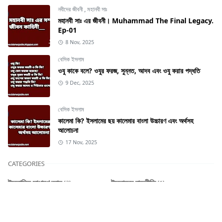
নবীদের জীবনী
,
মহানবী সাঃ
মহানবী সাঃ এর জীবনী। Muhammad The Final Legacy.
Ep-01
8 Nov, 2025
বেসিক ইসলাম
ওযু কাকে বলে? ওযুর ফরজ, সুন্নত, আদব এবং ওযু করার পদ্ধতি
9 Dec, 2025
বেসিক ইসলাম
কালেমা কি? ইসলামের ছয় কালেমার বাংলা উচ্চারণ এবং অর্থসহ
আলোচনা
17 Nov, 2025
CATEGORIES
ইসলামিক সাধারণ জ্ঞান
ইসলামের রাজনীতি
[2]
[1]
জুমা
নবীদের জীবনী
[1]
[19]
বেসিক ইসলাম
মহানবী সাঃ
[7]
[19]