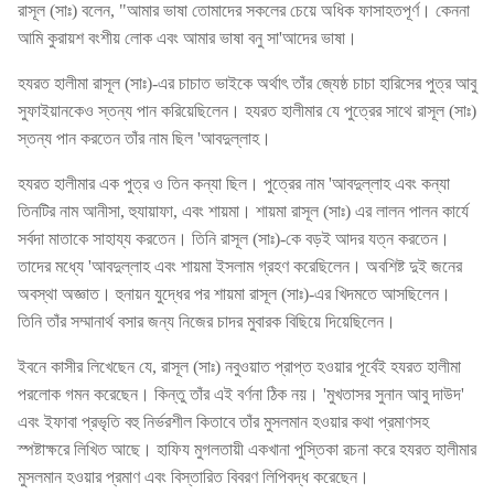
রাসূল (সাঃ) বলেন, "আমার ভাষা তোমাদের সকলের চেয়ে অধিক ফাসাহতপূর্ণ। কেননা
আমি কুরায়শ বংশীয় লোক এবং আমার ভাষা বনু সা'আদের ভাষা।
হযরত হালীমা রাসূল (সাঃ)-এর চাচাত ভাইকে অর্থাৎ তাঁর জ্যেষ্ঠ চাচা হারিসের পুত্র আবু
সুফাইয়ানকেও স্তন্য পান করিয়েছিলেন। হযরত হালীমার যে পুত্রের সাথে রাসূল (সাঃ)
স্তন্য পান করতেন তাঁর নাম ছিল 'আবদুল্লাহ।
হযরত হালীমার এক পুত্র ও তিন কন্যা ছিল। পুত্রের নাম 'আবদুল্লাহ এবং কন্যা
তিনটির নাম আনীসা, হুযায়াফা, এবং শায়মা। শায়মা রাসূল (সাঃ) এর লালন পালন কার্যে
সর্বদা মাতাকে সাহায্য করতেন। তিনি রাসূল (সাঃ)-কে বড়ই আদর যত্ন করতেন।
তাদের মধ্যে 'আবদুল্লাহ এবং শায়মা ইসলাম গ্রহণ করেছিলেন। অবশিষ্ট দুই জনের
অবস্থা অজ্ঞাত। হুনায়ন যুদ্ধের পর শায়মা রাসূল (সাঃ)-এর খিদমতে আসছিলেন।
তিনি তাঁর সম্মানার্থ বসার জন্য নিজের চাদর মুবারক বিছিয়ে দিয়েছিলেন।
ইবনে কাসীর লিখেছেন যে, রাসূল (সাঃ) নবুওয়াত প্রাপ্ত হওয়ার পূর্বেই হযরত হালীমা
পরলোক গমন করেছেন। কিন্তু তাঁর এই বর্ণনা ঠিক নয়। 'মুখতাসর সুনান আবু দাউদ'
এবং ইফাবা প্রভৃতি বহু নির্ভরশীল কিতাবে তাঁর মুসলমান হওয়ার কথা প্রমাণসহ
স্পষ্টাক্ষরে লিখিত আছে। হাফিয মুগলতায়ী একখানা পুস্তিকা রচনা করে হযরত হালীমার
মুসলমান হওয়ার প্রমাণ এবং বিস্তারিত বিবরণ লিপিবদ্ধ করেছেন।