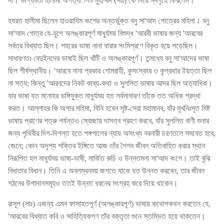
না। ভাগ্যবর্তী হালীমা অগত্যা শিশু মুহাম্মদ (সাঃ) কে নিয়ে স্বগৃহে ফিরলেন।
হযরত হালীমা ছিলেন হাওয়াযিম বংশের অন্তর্ভুক্ত বনু সা'আদ গোত্রের মহিলা। বনু
সা'আদ গোত্র যে-যুগে অলঙ্কারপূর্ণ মাধুর্যময় বিশুদ্ধ 'আরবী ভাষার জন্য 'আরবের
সর্বত্র বিখ্যাত ছিল। শহরের ভাষা নানা ধারার সংমিশ্রণে বিকৃত হয়ে পড়েছিল।
সাধারণতঃ বেদুইনদের ভাষাই ছিল খাঁটি ও অলঙ্কারপূর্ণ। তন্মধ্যে বনু সা'আদের ভাষা
ছিল শীর্ষস্থানীয়। 'আরবে নানা প্রকার গোমরাহী, কুসংস্কার ও কুপ্রথার ইয়ত্তা ছিল
না সত্য; কিন্তু 'আরবদের নিকট কাব্য-কথা ও সুললিত ভাষার আদর ছিল অত্যাধিক।
যার ভাষা যত মনোহর ভঙ্গিযুক্ত মাধুর্যময় হত সর্বসাধারণ তাঁকে তত অধিক শ্রদ্ধা
করত। আল্লাহর কি অপার মহিমা, যিনি হবেন সৃষ্ট-সেরা মহামানব, যাঁর মুখনিঃসৃত মিষ্ট
ভাষায় প্রাণের শত্রু পর্যন্তও স্বেচ্ছায় দাসত্ব গ্রহণ করবে, যাঁর সুললিত বাণী শুনার
জন্য পৃথিবীর দিগ-দিগন্ত হতে পঙ্গপালের ন্যায় অসংখ্য নরনারী চরণতলে সমবেত হবে,
জেনে; কোন অদৃশ্য শক্তির ইঙ্গিতে আজ তাঁর শৈশব জীবন অতিবাহিত করার স্থান
নিরূপিত হল মাধুর্যময় ভাষা-ভাষী, মার্জিত রুচি ও উন্নতমনা সা'আদ বংশে। তাই বুঝি
বিধাতার বিধান। তিনি এ অবলম্বনময় জগতে যাকে যত উন্নত করবেন, তার জীবন
গঠনের উপাদানসমূহও ততই উন্নত ধরনের সংগ্রহ করে দিয়ে থাকেন।
রাসূল (সাঃ) এজন্য এমন ফাসাহতপূর্ণ (অলঙ্কারপূর্ণ) ভাষায় কথোপকথন করতেন যে,
'আরবের বিখ্যাত কবি ও সাহিত্যিকগণ তাঁর বক্তৃতা শুনে স্তম্ভিত হয়ে থাকতেন।