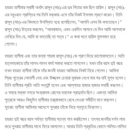
হযরত হালীমার স্বামী অর্থাৎ রাসূল (সাঃ)-এর দুধ পিতার নাম ছিল হারিস। রাসূল (সাঃ)-
এর নবুওয়ত প্রাপ্তির পর তিনি মক্কায় এসে তাঁর নিকট ইসলাম গ্রহণ করেন। তিনি
রাসূল (সাঃ)-এর খিদমতে উপস্থিত হয়ে বলেছিলেন, "আপনি এসব কি বলতেছেন।"
রাসূল (সাঃ) উত্তর করলেন, "আববাজান, এমন একদিন আসবে যে দিন আমি আপনাকে
দেখিয়ে দিব যে, আমি যা বলতেছি তা সত্য।" এ কথা শুনে হারিস মুসলমান হয়ে
গেলেন।
হযরত হালীমা এবং তার কন্যা শায়মা রাসূল (সাঃ) কে প্রাণ দিয়ে ভালোবাসতেন। অতি
যত্নসহকারে তাঁর লালন-পালন কার্য সমাধা করতে লাগলেন। যখন তাঁর বয়স দুই বছর
তখন হযরত হালীমা তাঁকে তাঁর জননী হযরত আমিনার নিকট নিয়ে গেলেন। আমিনা
প্রিয় পুত্রের সোনালী দেহ এবং উজ্জ্বল চেহারা মুবারক দেখে যার পর নাই মুগ্ধ হলেন।
তিনি হালীমার প্রতি অতি সন্তুষ্ট হলেন এবং আল্লাহর হাজার হাজার শুযারী করলেন।
এ সময়ে মক্কা নগরে সংক্রামক রোগের ভয়ানক প্রাদুর্ভাব ছিল। এজন্য আমিনা
পুত্রকে আরও কিছুদিন হালীমার তত্ত্বাবধানে রেখে দেওয়া সমীচীন মনে করলেন।
সুতরাং হালীমা আমিনার আদেশে পুনরায় তাঁকে নিয়ে স্বগৃহে ফিরলেন।
হযরত দুই বছর বয়স পর্যন্ত হালীমার স্তন্য পান করছিলেন। তৎপর জননীর দর্শন লাভ
করে পুনরায় হালীমার সাথে ফিরে আসলেন। আবার তিনি প্রকৃতির কোলে লালিত-পালিত