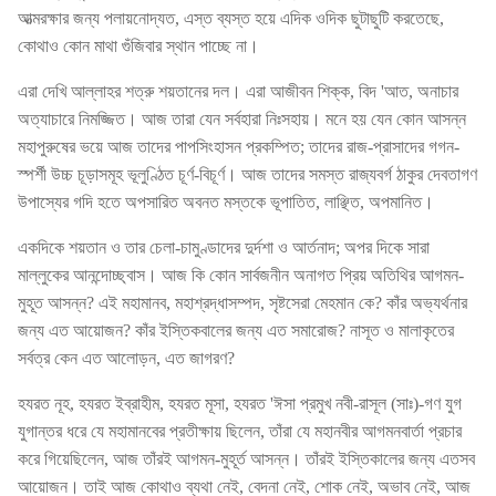
আত্মরক্ষার জন্য পলায়নোদ্যত, এস্ত ব্যস্ত হয়ে এদিক ওদিক ছুটাছুটি করতেছে,
কোথাও কোন মাথা গুঁজিবার স্থান পাচ্ছে না।
এরা দেখি আল্লাহর শত্রু শয়তানের দল। এরা আজীবন শিক্ক, বিদ 'আত, অনাচার
অত্যাচারে নিমজ্জিত। আজ তারা যেন সর্বহারা নিঃসহায়। মনে হয় যেন কোন আসন্ন
মহাপুরুষের ভয়ে আজ তাদের পাপসিংহাসন প্রকম্পিত; তাদের রাজ-প্রাসাদের গগন-
স্পর্শী উচ্চ চূড়াসমূহ ভূলুণ্ঠিত চূর্ণ-বিচূর্ণ। আজ তাদের সমস্ত রাজ্যবর্গ ঠাকুর দেবতাগণ
উপাস্যের গদি হতে অপসারিত অবনত মস্তকে ভূপাতিত, লাঞ্ছিত, অপমানিত।
একদিকে শয়তান ও তার চেলা-চামুণ্ডাদের দুর্দশা ও আর্তনাদ; অপর দিকে সারা
মাল্লুকের আনন্দোচ্ছ্বাস। আজ কি কোন সার্বজনীন অনাগত প্রিয় অতিথির আগমন-
মুহূত আসন্ন? এই মহামানব, মহাশ্রদ্ধাসম্পদ, সৃষ্টসেরা মেহমান কে? কাঁর অভ্যর্থনার
জন্য এত আয়োজন? কাঁর ইস্তিকবালের জন্য এত সমারোজ? নাসূত ও মালাকৃতের
সর্বত্র কেন এত আলোড়ন, এত জাগরণ?
হযরত নূহ, হযরত ইব্রাহীম, হযরত মূসা, হযরত 'ঈসা প্রমুখ নবী-রাসূল (সাঃ)-গণ যুগ
যুগান্তর ধরে যে মহামানবের প্রতীক্ষায় ছিলেন, তাঁরা যে মহানবীর আগমনবার্তা প্রচার
করে গিয়েছিলেন, আজ তাঁরই আগমন-মুহূর্ত আসন্ন। তাঁরই ইস্তিকালের জন্য এতসব
আয়োজন। তাই আজ কোথাও ব্যথা নেই, বেদনা নেই, শোক নেই, অভাব নেই, আজ