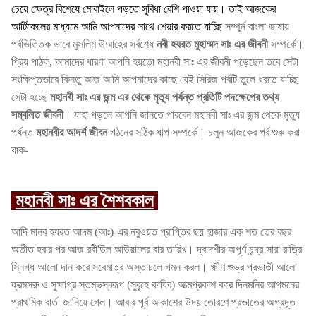
চেয়ে ক্ষেত্র বিশেষে মোবাইলে পড়তে সুবিধা বেশি পাওয়া যায়। তাই
আজকের
আর্টিকেলের মাধ্যমে আমি আপনাদের সাথে শেয়ার করতে যাচ্ছি
সম্পুর্ন বাংলা ভাষায়
পর্বভিত্তিক ভাবে মুসলিম উম্মাহের সর্বশেষ
নবী হযরত মুহাম্মদ সাঃ এর জীবনী
সম্পর্কে।
প্রিয় পাঠক, আমাদের ধারণা আপনি হয়তো মহানবী সাঃ এর জীবনী পড়েছেন তবে সেটা
সংক্ষিপ্তভাবে কিন্তু আজ আমি আপনাদের কাছে যেই সিরিজ পর্বটি তুলে ধরতে যাচ্ছি
সেটা হচ্ছে
মহানবী সাঃ এর জন্ম এর থেকে মৃত্যু পর্যন্ত প্রতিটি পদক্ষেপের তথ্য
সম্বলিত জীবনী
। যাহা পড়লে আপনি জানতে পারবেন মহানবী সাঃ এর জন্ম থেকে মৃত্যু
পর্যন্ত
মহানবীর আদর্শ জীবন
গঠনের সঠিক ধাপ সম্পর্কে। চলুন আজকের পর্ব শুরু করা
যাক-
মহানবী সাঃ এর শৈশবকাল
আদি মানব হযরত আদম (আঃ)-এর নবুওয়ত প্রাপ্তির ছয় হাজার এক শত তের বছর
অতীত হবার পর আজ রবী'উল আউয়ালের বার তারিখ। দ্বাদশীর অপূর্ণ চন্দ্র সারা রাত্রি
স্নিগ্ধ আলো দান করে সবেমাত্র অস্তাচলে গমন করল। ক্ষীণ শুভ্র প্রভাতী আলো
ক্রমসরু ও সুক্ষাগ্র স্তম্ভস্বরূপ (সুবৃহে কাযিব) আত্মপ্রকাশ করে দিনমনির আগমনের
প্রাথমিক বার্তা জানিয়ে গেল। আবার পূর্ব আকাশের উদয় তোরণে প্রভাতের অগ্রদূত