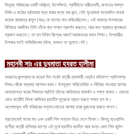
পিতৃব্য পরিবারের একটি লাঞ্ছিতা, উপেক্ষিতা, প্রপীড়িতা ক্রীতদাসী, জগতের সমস্ত
নির্মম ও কঠোর দুর্ব্যবহার সহ্য করার জন্য যার জন্ম, সেই সুওয়ায়বা কয়েকদিন অথবা
কয়েক বারমাত্র রাসুল (সাঃ) কে স্তন্য পান করিয়েছিলেন। এই সামান্য উপকারের
বিনিময়ে আজীবন তিনি তাঁকে কত সম্মান প্রদর্শন করতেন, আর কত প্রকারে কৃতজ্ঞতা
প্রকাশ করতেন। তা হল নিখিল বিশ্বের আদর্শ মহামানবের মহান শিক্ষা। উপকারীর
উপকার যতই অকিঞ্চিৎকর হউক, কখনও তা ভুলতে নেই।
মহানবী সাঃ এর দুধমাতা হযরত হালীমা
হযরতের জন্মগ্রহণের কয়েক দিন পরেই ধাত্রী-ব্যবসায়ী বেদুইন মহিলাগণ প্রতিপাল্য
শিশুর খোঁজে মক্কায় আগমন করল। উপযুক্ত পারিতোষিক ও বিনিময় পাওয়ার আশায়
অবস্থাপন্ন ঘরের শিশুদের প্রতিই তাঁদের আধিকতর আকর্ষণ ও লক্ষ্য থাকত। এজন্য
কোন ধাত্রীই বিধবা আমিনার য়‍্যাতীম পুত্রকে গ্রহন করতে সম্মত হল না।
অপেক্ষাকৃত ধনী পরিবারের সন্তান-লাতের আশায় তারা ঘুরাফেরা করতে লাগল।
প্রত্যেকেই মনের মত এক একটি শিশু সন্তান নিয়ে দেশে ফিরল। কিন্তু হাওয়াযিন
বংশীয়া ধাত্রী হালিমার ভাগ্যে এই দূর্বে য্যাতীম ব্যতীত আর অন্য কোন শিশু জুটল