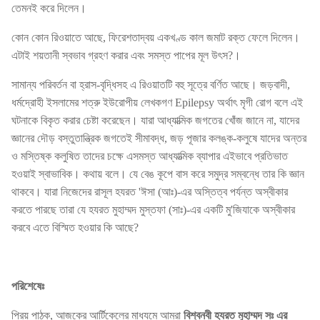
তেমনই করে দিলেন।
কোন কোন রিওয়াতে আছে, ফিরেশতাদ্বয় একখণ্ড কাল জমাট রক্ত ফেলে দিলেন।
এটাই শয়তানী স্বভাব গ্রহণ করার এবং সমস্ত পাপের মূল উৎস?।
সামান্য পরিবর্তন বা হ্রাস-বৃদ্ধিসহ এ রিওয়াতটি বহু সূত্রে বর্ণিত আছে। জড়বাদী,
ধর্মদ্রোহী ইসলামের শত্রু ইউরোপীয় লেখকগণ Epilepsy অর্থাৎ মৃগী রোগ বলে এই
ঘটনাকে বিকৃত করার চেষ্টা করেছেন। যারা আধ্যাত্মিক জগতের খোঁজ জানে না, যাদের
জ্ঞানের দৌড় বস্তুতান্ত্রিক জগতেই সীমাবদ্ধ, জড় পূজার কলঙ্ক-কলুষে যাদের অন্তর
ও মস্তিষ্ক কলুষিত তাদের চক্ষে এসমস্ত আধ্যাত্মিক ব্যাপার এইভাবে প্রতিভাত
হওয়াই স্বাভাবিক। কথায় বলে। যে বেঙ কূপে বাস করে সমুদ্র সম্বন্ধে তার কি জ্ঞান
থাকবে। যারা নিজেদের রাসূল হযরত 'ঈসা (আঃ)-এর অস্তিত্ব পর্যন্ত অস্বীকার
করতে পারছে তারা যে হযরত মুহাম্মদ মুস্তফা (সাঃ)-এর একটি মু'জিযাকে অস্বীকার
করবে এতে বিস্মিত হওয়ার কি আছে?
পরিশেষেঃ
প্রিয় পাঠক, আজকের আর্টিকেলের মাধ্যমে আমরা
বিশ্বনবী হযরত মুহাম্মদ সঃ এর