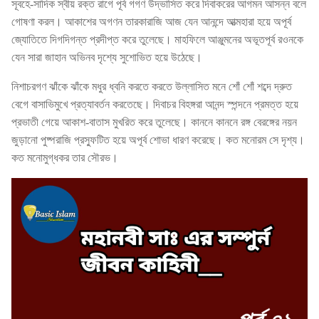
সূবহে-সাদিক স্বীয় রক্ত রাগে পূর্ব গগণ উদ্ভাসিত করে দিবাকরের আগমন আসন্ন বলে
গোষণা করল। আকাশের অগণন তারকারাজি আজ যেন আনন্দে আত্মহারা হয়ে অপূর্ব
জ্যোতিতে দিগদিগন্ত প্রদীপ্ত করে তুলেছে। মাহফিলে আঞ্জুমনের অভূতপূর্ব রওনকে
যেন সারা জাহান অভিনব দৃশ্যে সুশোভিত হয়ে উঠেছে।
নিশাচরগণ ঝাঁকে ঝাঁকে মধুর ধ্বনি করতে করতে উল্লাসিত মনে শোঁ শোঁ শব্দে দ্রুত
বেগে বাসাভিমুখে প্রত্যাবর্তন করতেছে। দিবাচর বিহঙ্গরা আনন্দ স্পন্দনে প্রমত্ত হয়ে
প্রভাতী গেয়ে আকাশ-বাতাস মুখরিত করে তুলেছে। কাননে কাননে রঙ্গ বেরঙ্গের নয়ন
জুড়ানো পুষ্পরাজি প্রস্ফুটিত হয়ে অপূর্ব শোভা ধারণ করেছে। কত মনোরম সে দৃশ্য।
কত মনোমুগ্ধকর তার সৌরভ।